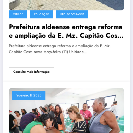
CIDADE
EDUCAÇÃO
REGIÃO DOS LAGOS
Prefeitura aldeense entrega reforma
e ampliação da E. Mz. Capitão Costa
nesta terça-feira (11)
Prefeitura aldeense entrega reforma e ampliação da E. Mz.
Capitão Costa nesta terça-feira (11) Unidade…
Consulte Mais Informação
fevereiro 11, 2025