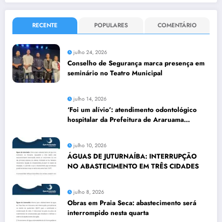
RECENTE
POPULARES
COMENTÁRIO
julho 24, 2026
Conselho de Segurança marca presença em
seminário no Teatro Municipal
julho 14, 2026
‘Foi um alívio’: atendimento odontológico
hospitalar da Prefeitura de Araruama
transforma rotina de famílias atípicas
julho 10, 2026
ÁGUAS DE JUTURNAÍBA: INTERRUPÇÃO
NO ABASTECIMENTO EM TRÊS CIDADES
julho 8, 2026
Obras em Praia Seca: abastecimento será
interrompido nesta quarta