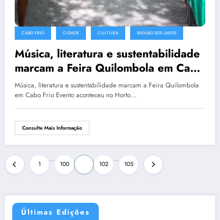
CABO FRIO
CIDADE
CULTURA
REGIÃO DOS LAGOS
Música, literatura e sustentabilidade
marcam a Feira Quilombola em Cabo
Frio
Música, literatura e sustentabilidade marcam a Feira Quilombola
em Cabo Frio Evento aconteceu no Horto…
Consulte Mais Informação
…
…
1
100
101
102
105
Últimas Edições