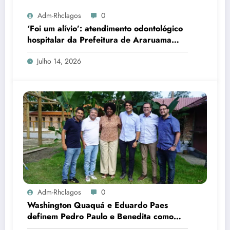
Adm-Rhclagos
0
‘Foi um alívio’: atendimento odontológico
hospitalar da Prefeitura de Araruama
transforma rotina de famílias atípicas
Julho 14, 2026
Adm-Rhclagos
0
Washington Quaquá e Eduardo Paes
definem Pedro Paulo e Benedita como
candidatos ao Senado no Rio