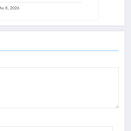
idatos ao Senado no Rio
lho 8, 2026