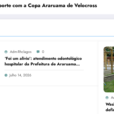
sporte com a Copa Araruama de Velocross
Adm-Rhclagos
0
‘Foi um alívio’: atendimento odontológico
hospitalar da Prefeitura de Araruama
transforma rotina de famílias atípicas
Julho 14, 2026
A
Was
defi