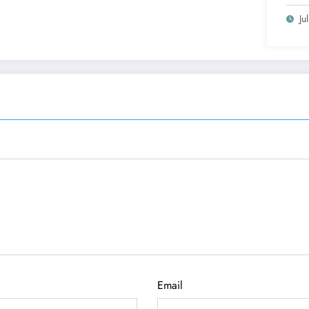
cand
Ju
Email