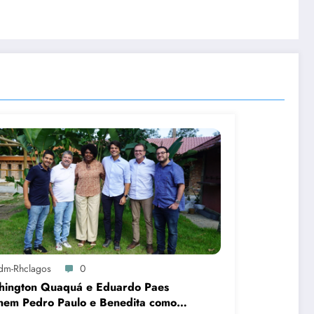
dm-Rhclagos
0
hington Quaquá e Eduardo Paes
nem Pedro Paulo e Benedita como