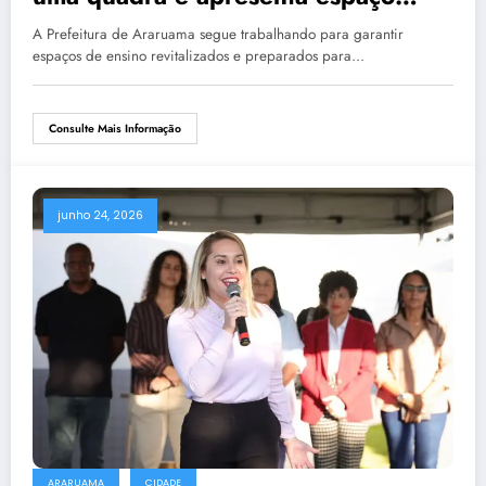
poliesportivo na Escola Municipal
A Prefeitura de Araruama segue trabalhando para garantir
Orlando Dias
espaços de ensino revitalizados e preparados para…
Consulte Mais Informação
junho 24, 2026
ARARUAMA
CIDADE