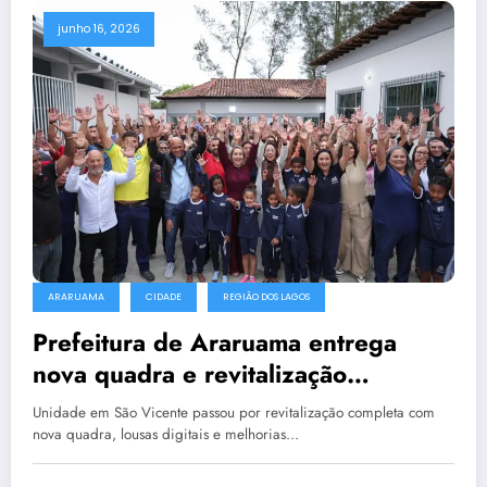
junho 16, 2026
ARARUAMA
CIDADE
REGIÃO DOS LAGOS
Prefeitura de Araruama entrega
nova quadra e revitalização
completa da Escola Municipal
Unidade em São Vicente passou por revitalização completa com
Faustina, em São Vicente
nova quadra, lousas digitais e melhorias…