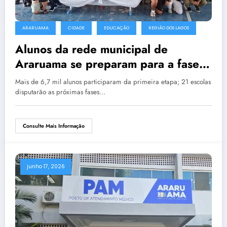
ARARUAMA
CIDADE
EDUCAÇÃO
REGIÃO DOS LAGOS
Alunos da rede municipal de
Araruama se preparam para a fase
decisiva da 4ª OMMEPA
Mais de 6,7 mil alunos participaram da primeira etapa; 21 escolas
disputarão as próximas fases…
Consulte Mais Informação
junho 17, 2026