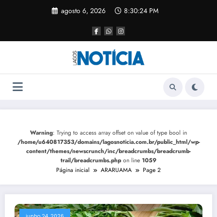
agosto 6, 2026
8:30:25 PM
Warning
: Trying to access array offset on value of type bool in
/home/u640817353/domains/lagosnoticia.com.br/public_html/wp-
content/themes/newscrunch/inc/breadcrumbs/breadcrumb-
trail/breadcrumbs.php
on line
1059
Página inicial
ARARUAMA
Page 2
junho 24, 2026