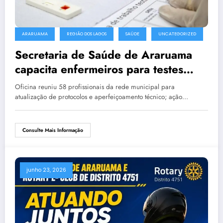
ARARUAMA
REGIÃO DOS LAGOS
SAÚDE
UNCATEGORIZED
Secretaria de Saúde de Araruama
capacita enfermeiros para testes
rápidos de HIV, sífilis e hepatites
Oficina reuniu 58 profissionais da rede municipal para
atualização de protocolos e aperfeiçoamento técnico; ação…
Consulte Mais Informação
junho 23, 2026