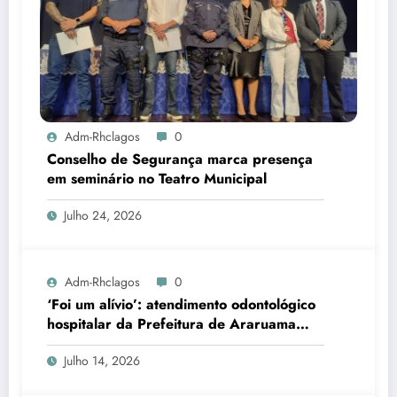
Adm-Rhclagos
0
Conselho de Segurança marca presença
em seminário no Teatro Municipal
Julho 24, 2026
Adm-Rhclagos
0
‘Foi um alívio’: atendimento odontológico
hospitalar da Prefeitura de Araruama
transforma rotina de famílias atípicas
Julho 14, 2026