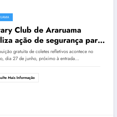
RUAMA
tary Club de Araruama
liza ação de segurança para
toboys
buição gratuita de coletes refletivos acontece no
o, dia 27 de junho, próximo à entrada…
ulte Mais Informação