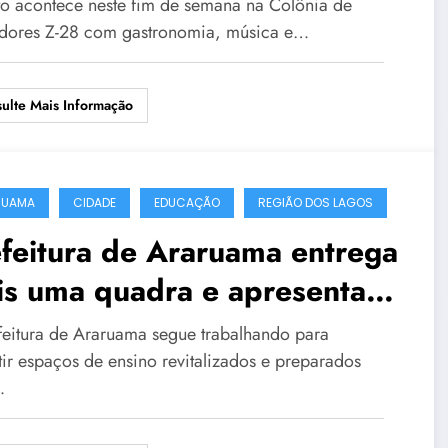
apeba e tainha
o acontece neste fim de semana na Colônia de
dores Z-28 com gastronomia, música e…
ulte Mais Informação
RUAMA
CIDADE
EDUCAÇÃO
REGIÃO DOS LAGOS
feitura de Araruama entrega
is uma quadra e apresenta
aço poliesportivo na Escola
feitura de Araruama segue trabalhando para
icipal Orlando Dias
tir espaços de ensino revitalizados e preparados
…