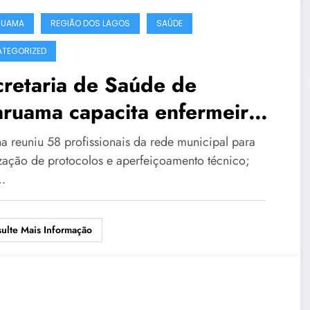
RUAMA
REGIÃO DOS LAGOS
SAÚDE
TEGORIZED
retaria de Saúde de
ruama capacita enfermeiros
a testes rápidos de HIV,
na reuniu 58 profissionais da rede municipal para
ilis e hepatites
ização de protocolos e aperfeiçoamento técnico;
…
ulte Mais Informação