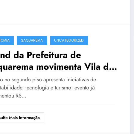
NOMIA
SAQUAREMA
UNCATEGORIZED
nd da Prefeitura de
quarema movimenta Vila dos
rocinadores durante Mundial
o no segundo piso apresenta iniciativas de
Surfe
tabilidade, tecnologia e turismo; evento já
mentou R$…
ulte Mais Informação