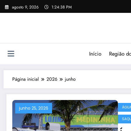
agosto 9, 2026
1:24:39 PM
Início
Região do
Página inicial
2026
junho
ÁGUA
junho 25, 2026
SAQ