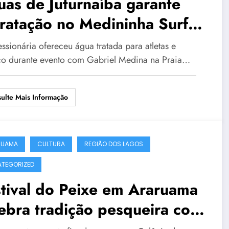
as de Juturnaíba garante
ratação no Medininha Surf
y durante a WSL em
ssionária ofereceu água tratada para atletas e
quarema
co durante evento com Gabriel Medina na Praia…
ulte Mais Informação
RUAMA
CULTURA
REGIÃO DOS LAGOS
TEGORIZED
tival do Peixe em Araruama
ebra tradição pesqueira com