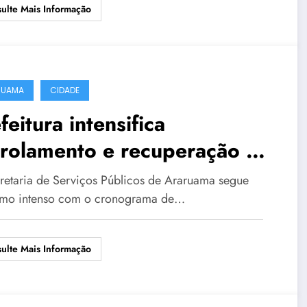
ulte Mais Informação
RUAMA
CIDADE
feitura intensifica
trolamento e recuperação de
s em mais de 15 bairros do
retaria de Serviços Públicos de Araruama segue
icípio
tmo intenso com o cronograma de…
ulte Mais Informação