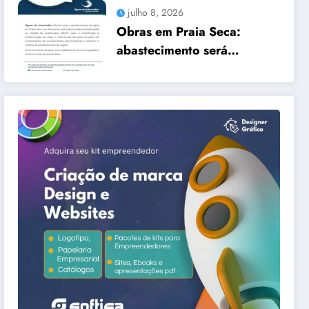
TRÊS CIDADES
julho 8, 2026
Obras em Praia Seca:
abastecimento será
interrompido nesta quarta