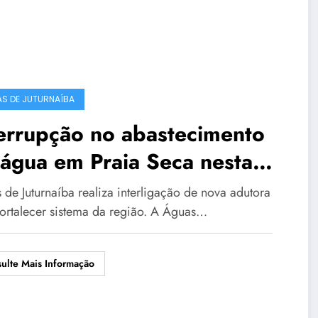
S DE JUTURNAÍBA
errupção no abastecimento
água em Praia Seca nesta
rta-feira
 de Juturnaíba realiza interligação de nova adutora
fortalecer sistema da região. A Águas…
ulte Mais Informação