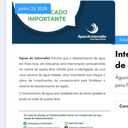
junho 23, 2026
ÁGUA
Int
de 
qua
Águas
para 
Cons