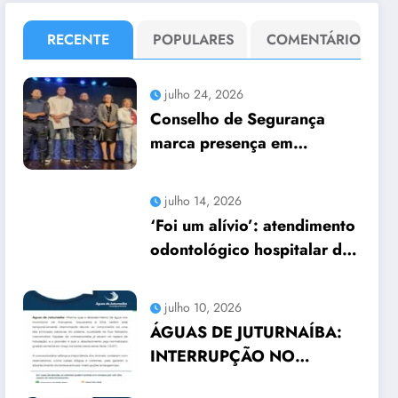
RECENTE
POPULARES
COMENTÁRIO
julho 24, 2026
Conselho de Segurança
marca presença em
seminário no Teatro
Municipal
julho 14, 2026
‘Foi um alívio’: atendimento
odontológico hospitalar da
Prefeitura de Araruama
transforma rotina de
julho 10, 2026
famílias atípicas
ÁGUAS DE JUTURNAÍBA:
INTERRUPÇÃO NO
ABASTECIMENTO EM