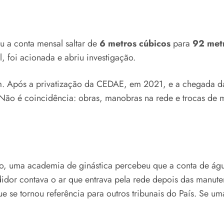
 a conta mensal saltar de
6 metros cúbicos
para
92 met
l, foi acionada e abriu investigação.
am. Após a privatização da CEDAE, em 2021, e a chegada da
ão é coincidência: obras, manobras na rede e trocas de me
o, uma academia de ginástica percebeu que a conta de águ
idor contava o ar que entrava pela rede depois das manut
e se tornou referência para outros tribunais do País. Se 