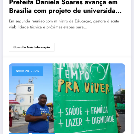
Prefeita Daniela Soares avança em
Brasília com projeto de universidade
federal em Araruama
Em segunda reunião com ministro da Educação, gestora discute
viabilidade técnica e próximas etapas para…
Consulte Mais Informação
maio 28, 2026