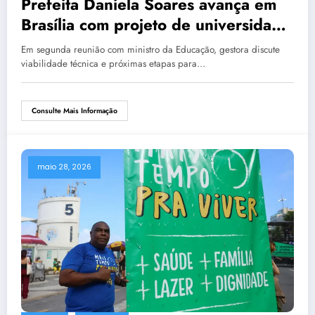
Prefeita Daniela Soares avança em
Brasília com projeto de universidade
federal em Araruama
Em segunda reunião com ministro da Educação, gestora discute
viabilidade técnica e próximas etapas para…
Consulte Mais Informação
maio 28, 2026