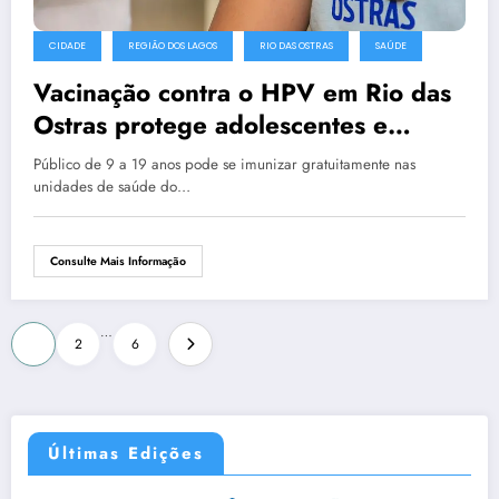
CIDADE
REGIÃO DOS LAGOS
RIO DAS OSTRAS
SAÚDE
Vacinação contra o HPV em Rio das
Ostras protege adolescentes e
jovens
Público de 9 a 19 anos pode se imunizar gratuitamente nas
unidades de saúde do…
Consulte Mais Informação
…
1
2
6
Últimas Edições