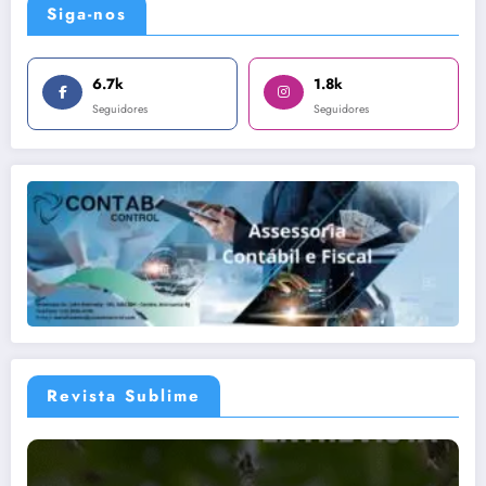
Siga-nos
6.7k
1.8k
Seguidores
Seguidores
Revista Sublime