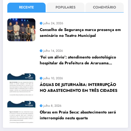
RECENTE
POPULARES
COMENTÁRIO
julho 24, 2026
Conselho de Segurança marca presença em
seminário no Teatro Municipal
julho 14, 2026
‘Foi um alívio’: atendimento odontológico
hospitalar da Prefeitura de Araruama
transforma rotina de famílias atípicas
julho 10, 2026
ÁGUAS DE JUTURNAÍBA: INTERRUPÇÃO
NO ABASTECIMENTO EM TRÊS CIDADES
julho 8, 2026
Obras em Praia Seca: abastecimento será
interrompido nesta quarta