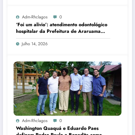
Adm-Rhclagos
0
‘Foi um alívio’: atendimento odontológico
hospitalar da Prefeitura de Araruama
transforma rotina de famílias atípicas
Julho 14, 2026
Adm-Rhclagos
0
Washington Quaquá e Eduardo Paes
definem Pedro Paulo e Benedita como