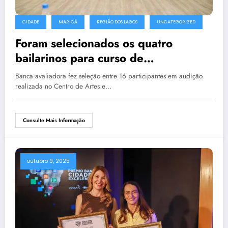
CIDADE
MARICÁ
REGIÃO DOS LAGOS
UNCATEGORIZED
Foram selecionados os quatro
bailarinos para curso de
aperfeiçoamento no Ballet Nacional
Banca avaliadora fez seleção entre 16 participantes em audição
de Cuba
realizada no Centro de Artes e…
Consulte Mais Informação
outubro 9, 2025