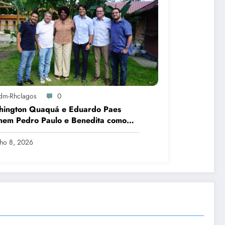
dm-Rhclagos
0
hington Quaquá e Eduardo Paes
nem Pedro Paulo e Benedita como
idatos ao Senado no Rio
lho 8, 2026