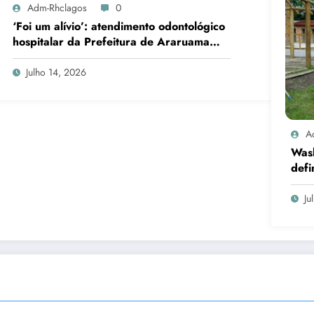
Adm-Rhclagos
0
‘Foi um alívio’: atendimento odontológico
hospitalar da Prefeitura de Araruama
transforma rotina de famílias atípicas
Julho 14, 2026
A
Was
defi
cand
Ju