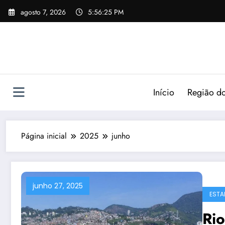
agosto 7, 2026
5:56:26 PM
Início
Região do
Página inicial
2025
junho
junho 27, 2025
ESTA
Rio