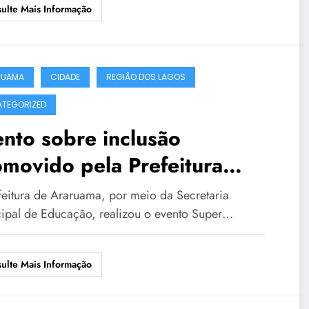
ulte Mais Informação
RUAMA
CIDADE
REGIÃO DOS LAGOS
TEGORIZED
nto sobre inclusão
movido pela Prefeitura
úne 600 pessoas no Centro
feitura de Araruama, por meio da Secretaria
 Convenções
ipal de Educação, realizou o evento Super…
ulte Mais Informação