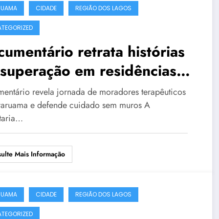
RUAMA
CIDADE
REGIÃO DOS LAGOS
TEGORIZED
umentário retrata histórias
superação em residências
apêuticas de Araruama
entário revela jornada de moradores terapêuticos
aruama e defende cuidado sem muros A
taria…
ulte Mais Informação
RUAMA
CIDADE
REGIÃO DOS LAGOS
TEGORIZED