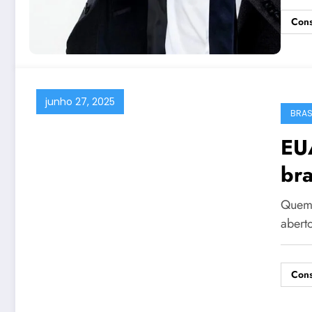
Cons
junho 27, 2025
BRAS
EU
bra
de
Quem 
abert
Cons