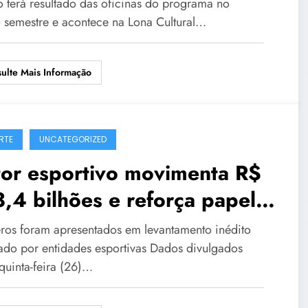
8/06) em Itaipuaçu
o terá resultado das oficinas do programa no
o semestre e acontece na Lona Cultural…
ulte Mais Informação
RTE
UNCATEGORIZED
tor esportivo movimenta R$
,4 bilhões e reforça papel
Lei de Incentivo ao Esporte
os foram apresentados em levantamento inédito
zado por entidades esportivas Dados divulgados
quinta-feira (26)…