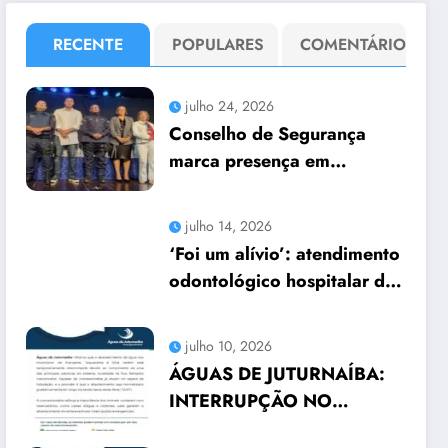
RECENTE
POPULARES
COMENTÁRIO
julho 24, 2026
Conselho de Segurança
marca presença em
seminário no Teatro
Municipal
julho 14, 2026
‘Foi um alívio’: atendimento
odontológico hospitalar da
Prefeitura de Araruama
transforma rotina de
julho 10, 2026
famílias atípicas
ÁGUAS DE JUTURNAÍBA:
INTERRUPÇÃO NO
ABASTECIMENTO EM