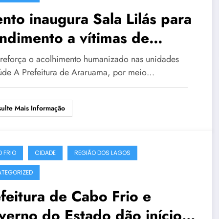
nto inaugura Sala Lilás para
imento a vítimas de
olência em Araruama
reforça o acolhimento humanizado nas unidades
úde A Prefeitura de Araruama, por meio…
ulte Mais Informação
 FRIO
CIDADE
REGIÃO DOS LAGOS
TEGORIZED
feitura de Cabo Frio e
erno do Estado dão início à