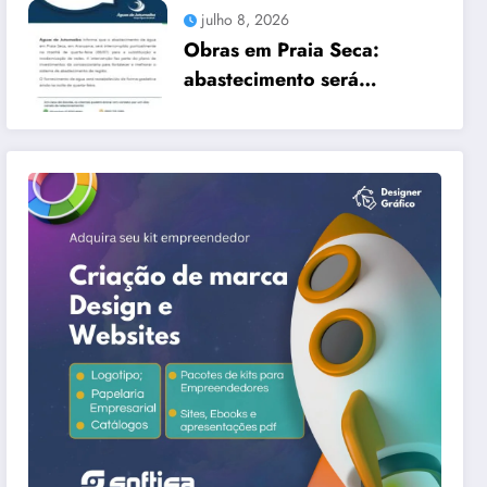
TRÊS CIDADES
julho 8, 2026
Obras em Praia Seca:
abastecimento será
interrompido nesta quarta