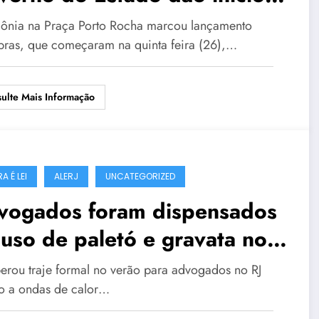
urbanização do Centro da
ônia na Praça Porto Rocha marcou lançamento
dade
bras, que começaram na quinta feira (26),…
ulte Mais Informação
A É LEI
ALERJ
UNCATEGORIZED
vogados foram dispensados
uso de paletó e gravata no
rão
iberou traje formal no verão para advogados no RJ
o a ondas de calor…