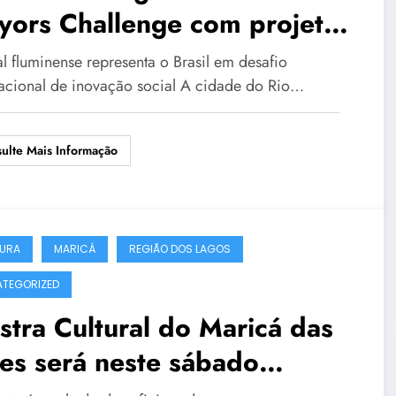
ors Challenge com projeto
tado ao enfrentamento da
al fluminense representa o Brasil em desafio
breza extrema
nacional de inovação social A cidade do Rio…
ulte Mais Informação
URA
MARICÁ
REGIÃO DOS LAGOS
TEGORIZED
tra Cultural do Maricá das
es será neste sábado