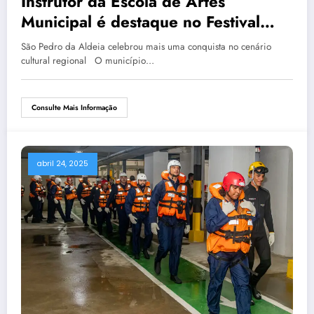
Instrutor da Escola de Artes
Municipal é destaque no Festival
Regional de Esquetes SATED-RJ
São Pedro da Aldeia celebrou mais uma conquista no cenário
2025
cultural regional O município…
Consulte Mais Informação
abril 24, 2025