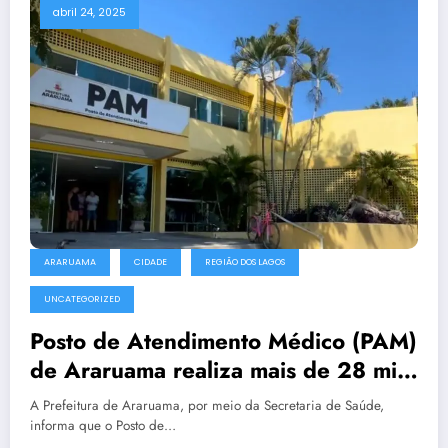
abril 24, 2025
ARARUAMA
CIDADE
REGIÃO DOS LAGOS
UNCATEGORIZED
Posto de Atendimento Médico (PAM)
de Araruama realiza mais de 28 mil
atendimentos nos primeiros meses
A Prefeitura de Araruama, por meio da Secretaria de Saúde,
de 2025
informa que o Posto de…