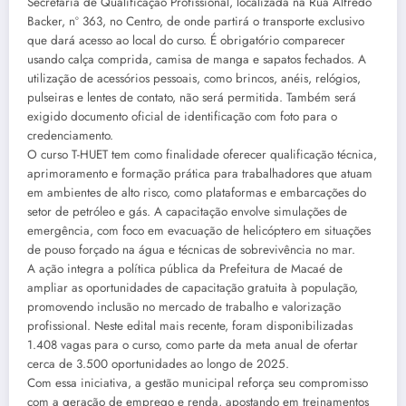
Secretaria de Qualificação Profissional, localizada na Rua Alfredo
Backer, nº 363, no Centro, de onde partirá o transporte exclusivo
que dará acesso ao local do curso. É obrigatório comparecer
usando calça comprida, camisa de manga e sapatos fechados. A
utilização de acessórios pessoais, como brincos, anéis, relógios,
pulseiras e lentes de contato, não será permitida. Também será
exigido documento oficial de identificação com foto para o
credenciamento.
O curso T-HUET tem como finalidade oferecer qualificação técnica,
aprimoramento e formação prática para trabalhadores que atuam
em ambientes de alto risco, como plataformas e embarcações do
setor de petróleo e gás. A capacitação envolve simulações de
emergência, com foco em evacuação de helicóptero em situações
de pouso forçado na água e técnicas de sobrevivência no mar.
A ação integra a política pública da Prefeitura de Macaé de
ampliar as oportunidades de capacitação gratuita à população,
promovendo inclusão no mercado de trabalho e valorização
profissional. Neste edital mais recente, foram disponibilizadas
1.408 vagas para o curso, como parte da meta anual de ofertar
cerca de 3.500 oportunidades ao longo de 2025.
Com essa iniciativa, a gestão municipal reforça seu compromisso
com a geração de emprego e renda, apostando em treinamentos