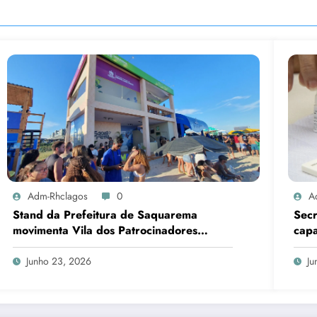
Adm-Rhclagos
0
A
Stand da Prefeitura de Saquarema
Sec
movimenta Vila dos Patrocinadores
capa
durante Mundial de Surfe
de H
Junho 23, 2026
Ju