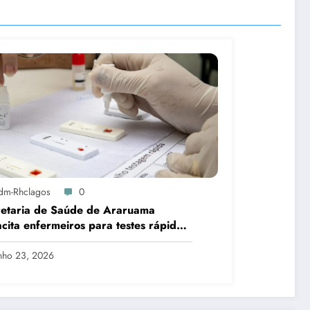
dm-Rhclagos
0
retaria de Saúde de Araruama
cita enfermeiros para testes rápidos
IV, sífilis e hepatites
nho 23, 2026