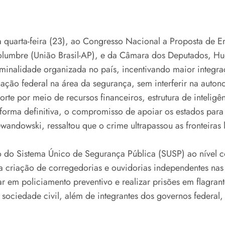
na quarta-feira (23), ao Congresso Nacional a Proposta de 
columbre (União Brasil-AP), e da Câmara dos Deputados, Hu
iminalidade organizada no país, incentivando maior integra
ção federal na área da segurança, sem interferir na auton
rte por meio de recursos financeiros, estrutura de inteligên
orma definitiva, o compromisso de apoiar os estados para g
wandowski, ressaltou que o crime ultrapassou as fronteiras l
o Sistema Único de Segurança Pública (SUSP) ao nível con
da criação de corregedorias e ouvidorias independentes nas
r em policiamento preventivo e realizar prisões em flagra
sociedade civil, além de integrantes dos governos federal,