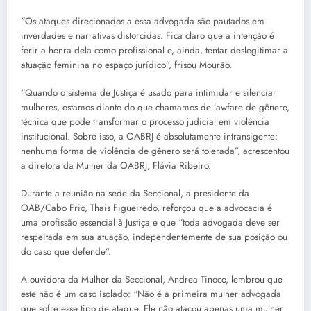
“Os ataques direcionados a essa advogada são pautados em
inverdades e narrativas distorcidas. Fica claro que a intenção é
ferir a honra dela como profissional e, ainda, tentar deslegitimar a
atuação feminina no espaço jurídico”, frisou Mourão.
“Quando o sistema de Justiça é usado para intimidar e silenciar
mulheres, estamos diante do que chamamos de lawfare de gênero,
técnica que pode transformar o processo judicial em violência
institucional. Sobre isso, a OABRJ é absolutamente intransigente:
nenhuma forma de violência de gênero será tolerada”, acrescentou
a diretora da Mulher da OABRJ, Flávia Ribeiro.
Durante a reunião na sede da Seccional, a presidente da
OAB/Cabo Frio, Thais Figueiredo, reforçou que a advocacia é
uma profissão essencial à Justiça e que “toda advogada deve ser
respeitada em sua atuação, independentemente de sua posição ou
do caso que defende”.
A ouvidora da Mulher da Seccional, Andrea Tinoco, lembrou que
este não é um caso isolado: “Não é a primeira mulher advogada
que sofre esse tipo de ataque. Ele não atacou apenas uma mulher