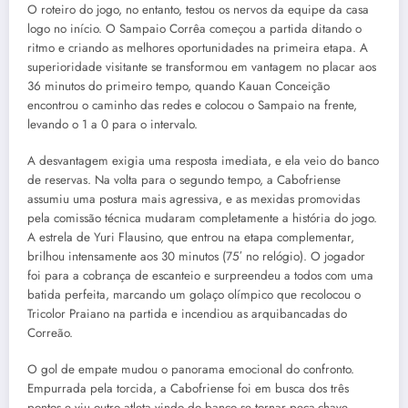
O roteiro do jogo, no entanto, testou os nervos da equipe da casa
logo no início. O Sampaio Corrêa começou a partida ditando o
ritmo e criando as melhores oportunidades na primeira etapa. A
superioridade visitante se transformou em vantagem no placar aos
36 minutos do primeiro tempo, quando Kauan Conceição
encontrou o caminho das redes e colocou o Sampaio na frente,
levando o 1 a 0 para o intervalo.
A desvantagem exigia uma resposta imediata, e ela veio do banco
de reservas. Na volta para o segundo tempo, a Cabofriense
assumiu uma postura mais agressiva, e as mexidas promovidas
pela comissão técnica mudaram completamente a história do jogo.
A estrela de Yuri Flausino, que entrou na etapa complementar,
brilhou intensamente aos 30 minutos (75′ no relógio). O jogador
foi para a cobrança de escanteio e surpreendeu a todos com uma
batida perfeita, marcando um golaço olímpico que recolocou o
Tricolor Praiano na partida e incendiou as arquibancadas do
Correão.
O gol de empate mudou o panorama emocional do confronto.
Empurrada pela torcida, a Cabofriense foi em busca dos três
pontos e viu outro atleta vindo do banco se tornar peça-chave.