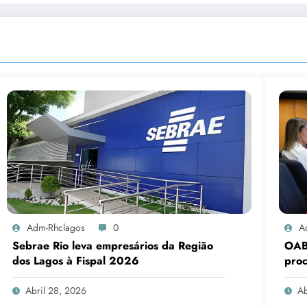
Adm-Rhclagos
0
A
Sebrae Rio leva empresários da Região
OAB-
dos Lagos à Fispal 2026
proc
ame
Abril 28, 2026
Ab