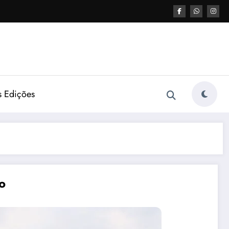
s Edições
o