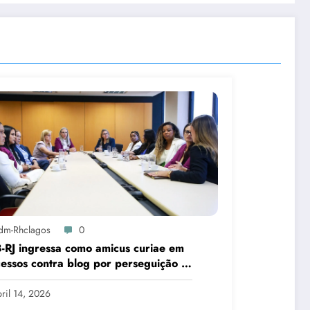
dm-Rhclagos
0
RJ ingressa como amicus curiae em
essos contra blog por perseguição e
aça a advogada de Cabo Frio
ril 14, 2026