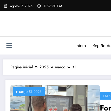
agosto 7, 2026
11:26:31 PM
Início
Região do
Página inicial
2025
março
31
março 31, 2025
ESTA
For