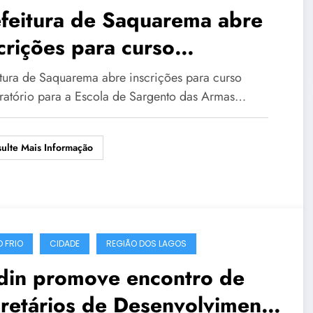
feitura de Saquarema abre
crições para curso
paratório para a Escola de
itura de Saquarema abre inscrições para curso
rgento das Armas
ratório para a Escola de Sargento das Armas…
ulte Mais Informação
 FRIO
CIDADE
REGIÃO DOS LAGOS
din promove encontro de
retários de Desenvolvimento