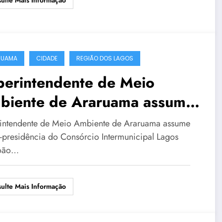
RUAMA
CIDADE
REGIÃO DOS LAGOS
perintendente de Meio
biente de Araruama assume
ice-presidência do Consórcio
intendente de Meio Ambiente de Araruama assume
ermunicipal Lagos São João
e-presidência do Consórcio Intermunicipal Lagos
João…
ulte Mais Informação