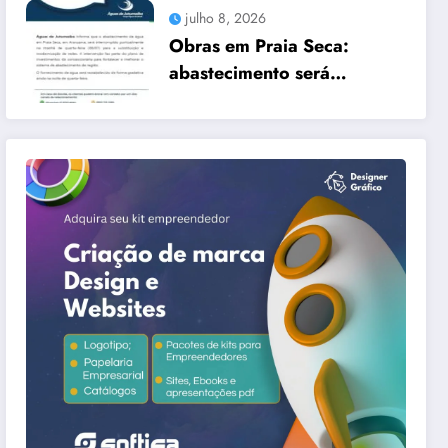
TRÊS CIDADES
julho 8, 2026
Obras em Praia Seca:
abastecimento será
interrompido nesta quarta