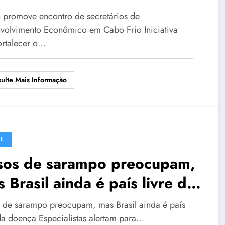
onômico em Cabo Frio
 promove encontro de secretários de
volvimento Econômico em Cabo Frio Iniciativa
fortalecer o…
ulte Mais Informação
IL
sos de sarampo preocupam,
 Brasil ainda é país livre da
ença
 de sarampo preocupam, mas Brasil ainda é país
 da doença Especialistas alertam para…