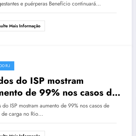
gestantes e puérperas Benefício continuará…
ulte Mais Informação
DO RJ
dos do ISP mostram
mento de 99% nos casos de
bo de carga no Rio
 do ISP mostram aumento de 99% nos casos de
 de carga no Rio…
ulte Mais Informação