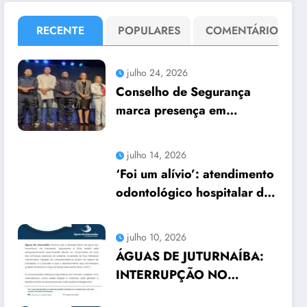
RECENTE
POPULARES
COMENTÁRIO
julho 24, 2026
Conselho de Segurança
marca presença em
seminário no Teatro
Municipal
julho 14, 2026
‘Foi um alívio’: atendimento
odontológico hospitalar da
Prefeitura de Araruama
transforma rotina de
julho 10, 2026
famílias atípicas
ÁGUAS DE JUTURNAÍBA:
INTERRUPÇÃO NO
ABASTECIMENTO EM