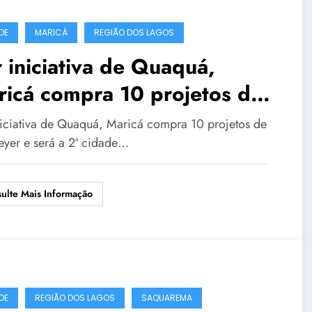
DE
MARICÁ
REGIÃO DOS LAGOS
 iniciativa de Quaquá,
icá compra 10 projetos de
meyer e será a 2ª cidade do
niciativa de Quaquá, Maricá compra 10 projetos de
sil com mais obras do
yer e será a 2ª cidade…
uiteto
ulte Mais Informação
DE
REGIÃO DOS LAGOS
SAQUAREMA