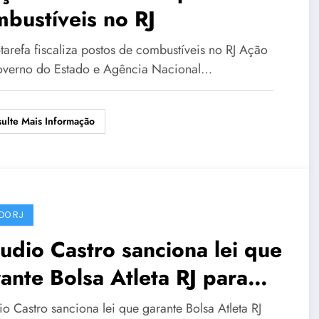
bustíveis no RJ
tarefa fiscaliza postos de combustíveis no RJ Ação
verno do Estado e Agência Nacional…
ulte Mais Informação
DO RJ
udio Castro sanciona lei que
ante Bolsa Atleta RJ para
tantes e puérperas
o Castro sanciona lei que garante Bolsa Atleta RJ