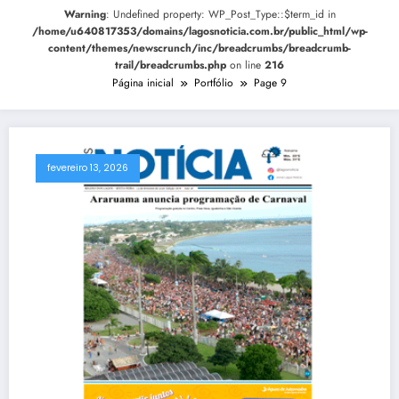
Warning
: Undefined property: WP_Post_Type::$term_id in
/home/u640817353/domains/lagosnoticia.com.br/public_html/wp-
content/themes/newscrunch/inc/breadcrumbs/breadcrumb-
trail/breadcrumbs.php
on line
216
Página inicial
Portfólio
Page 9
fevereiro 13, 2026