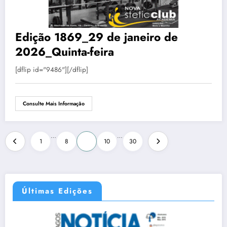
Edição 1869_29 de janeiro de
2026_Quinta-feira
[dflip id="9486"][/dflip]
Consulte Mais Informação
…
…
1
8
9
10
30
Últimas Edições