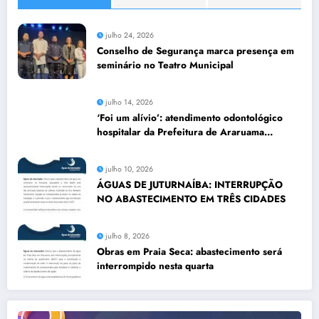
julho 24, 2026
Conselho de Segurança marca presença em
seminário no Teatro Municipal
julho 14, 2026
‘Foi um alívio’: atendimento odontológico
hospitalar da Prefeitura de Araruama
transforma rotina de famílias atípicas
julho 10, 2026
ÁGUAS DE JUTURNAÍBA: INTERRUPÇÃO
NO ABASTECIMENTO EM TRÊS CIDADES
julho 8, 2026
Obras em Praia Seca: abastecimento será
interrompido nesta quarta