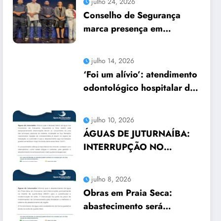
julho 24, 2026
Conselho de Segurança
marca presença em
seminário no Teatro
Municipal
julho 14, 2026
‘Foi um alívio’: atendimento
odontológico hospitalar da
Prefeitura de Araruama
transforma rotina de
julho 10, 2026
famílias atípicas
ÁGUAS DE JUTURNAÍBA:
INTERRUPÇÃO NO
ABASTECIMENTO EM
TRÊS CIDADES
julho 8, 2026
Obras em Praia Seca:
abastecimento será
interrompido nesta quarta