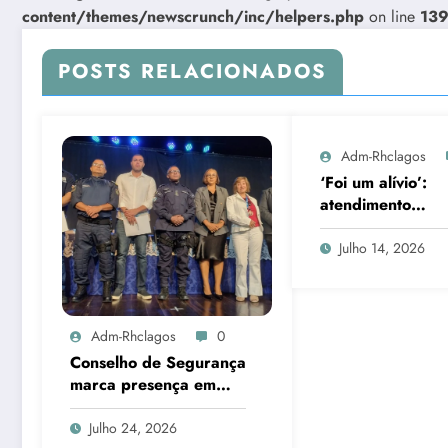
content/themes/newscrunch/inc/helpers.php
on line
13
POSTS RELACIONADOS
Adm-Rhclagos
‘Foi um alívio’:
atendimento
odontológico hosp
da Prefeitura de
Julho 14, 2026
Araruama transf
rotina de famílias
atípicas
Adm-Rhclagos
0
Conselho de Segurança
marca presença em
seminário no Teatro
Municipal
Julho 24, 2026