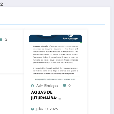
92
0
italar
orma
Adm-Rhclagos
0
ÁGUAS DE
JUTURNAÍBA:
INTERRUPÇÃO NO
ABASTECIMENTO EM
Julho 10, 2026