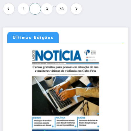
…
1
2
3
63
Últimas Edições