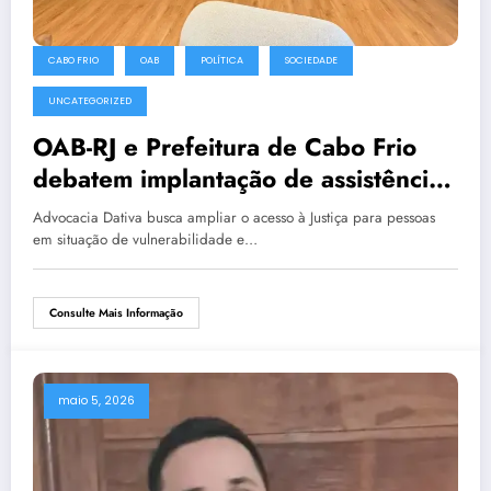
CABO FRIO
OAB
POLÍTICA
SOCIEDADE
UNCATEGORIZED
OAB-RJ e Prefeitura de Cabo Frio
debatem implantação de assistência
jurídica municipal gratuita
Advocacia Dativa busca ampliar o acesso à Justiça para pessoas
em situação de vulnerabilidade e…
Consulte Mais Informação
maio 5, 2026