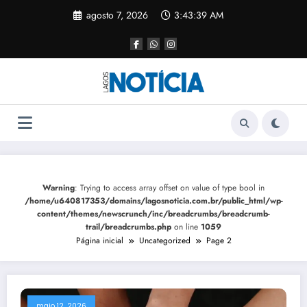
agosto 7, 2026
3:43:40 AM
Warning
: Trying to access array offset on value of type bool in
/home/u640817353/domains/lagosnoticia.com.br/public_html/wp-
content/themes/newscrunch/inc/breadcrumbs/breadcrumb-
trail/breadcrumbs.php
on line
1059
Página inicial
Uncategorized
Page 2
maio 12, 2026