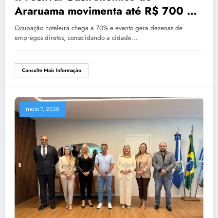
Araruama movimenta até R$ 700 mil
e eleva turismo na Região dos Lagos
Ocupação hoteleira chega a 70% e evento gera dezenas de
empregos diretos, consolidando a cidade…
Consulte Mais Informação
maio 7, 2026