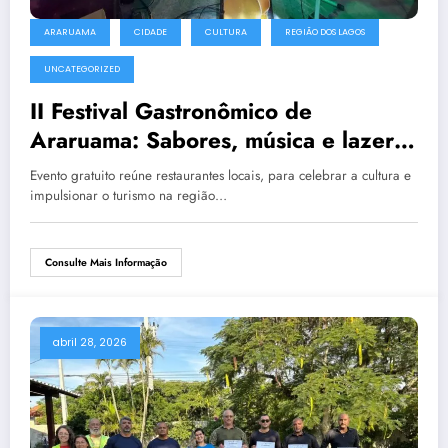
ARARUAMA
CIDADE
CULTURA
REGIÃO DOS LAGOS
UNCATEGORIZED
II Festival Gastronômico de
Araruama: Sabores, música e lazer
tomam conta da Praça Antônio
Evento gratuito reúne restaurantes locais, para celebrar a cultura e
Raposo
impulsionar o turismo na região…
Consulte Mais Informação
abril 28, 2026