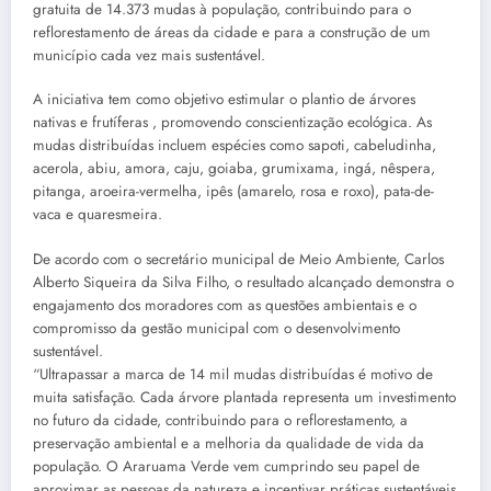
gratuita de 14.373 mudas à população, contribuindo para o
reflorestamento de áreas da cidade e para a construção de um
município cada vez mais sustentável.
A iniciativa tem como objetivo estimular o plantio de árvores
nativas e frutíferas , promovendo conscientização ecológica. As
mudas distribuídas incluem espécies como sapoti, cabeludinha,
acerola, abiu, amora, caju, goiaba, grumixama, ingá, nêspera,
pitanga, aroeira-vermelha, ipês (amarelo, rosa e roxo), pata-de-
vaca e quaresmeira.
De acordo com o secretário municipal de Meio Ambiente, Carlos
Alberto Siqueira da Silva Filho, o resultado alcançado demonstra o
engajamento dos moradores com as questões ambientais e o
compromisso da gestão municipal com o desenvolvimento
sustentável.
“Ultrapassar a marca de 14 mil mudas distribuídas é motivo de
muita satisfação. Cada árvore plantada representa um investimento
no futuro da cidade, contribuindo para o reflorestamento, a
preservação ambiental e a melhoria da qualidade de vida da
população. O Araruama Verde vem cumprindo seu papel de
aproximar as pessoas da natureza e incentivar práticas sustentáveis