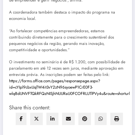
de empreender e gerir negócios”, afirma.
A coordenadora também destaca o impacto do programa na
economia local.
“Ao fortalecer competências empreendedoras, estamos
contribuindo diretamente para o crescimento sustentável dos
pequenos negócios da região, gerando mais inovação,
competitividade e oportunidades.”
O investimento no seminário é de R$ 1.200, com possibilidade de
parcelamento em até 12 vezes sem juros, mediante aprovação em
entrevista prévia. As inscrições podem ser feitas pelo link:
https://forms.office.com/pages/responsepage.aspx?
id=cYIpl9cbxUqTW4it3vY2zN96syoewP1CrE0F3-
wlqBdUNVFTQkRFQzNISjhNUURaU0FCOFRLUTlPVy4u&route=shorturl
Share this content: