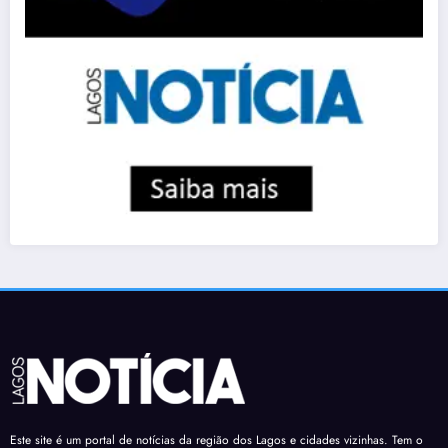
Este site é um portal de notícias da região dos Lagos e cidades vizinhas. Tem o