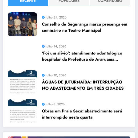
RECENTE
POPULARES
COMENTÁRIO
julho 24, 2026
Conselho de Segurança marca presença em
seminário no Teatro Municipal
julho 14, 2026
‘Foi um alívio’: atendimento odontológico
hospitalar da Prefeitura de Araruama
transforma rotina de famílias atípicas
julho 10, 2026
ÁGUAS DE JUTURNAÍBA: INTERRUPÇÃO
NO ABASTECIMENTO EM TRÊS CIDADES
julho 8, 2026
Obras em Praia Seca: abastecimento será
interrompido nesta quarta