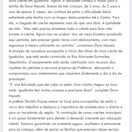
nova creche em Iguabinha. Agora, a realidade começa a mudar para a
família de Dona Nazaré. Bisavó de três crianças, de 5 anos, de 2 anos e
uma de apenas 2 meses, ela conhece de perto a dificuldade diária
enfrentada pela família com os longos deslocamentos até o Centro. Para
ela, a chegada da creche representa mais do que uma obra: é qualidade
de vida. “Meu neto precisa atravessar toda a cidade para levar meu
bisneto à creche. Agora isso vai acabar! Vou ver meus bisnetos estudando
aqui pertinho, sem precisar gastar horas com deslocamento, com mais
segurança e menos sofrimento no caminho”, comemora Dona Nazaré.
A emoção da moradora acompanha o início das obras da nova creche de
Iguabinha, que está sendo construída na Rua Almirante Guimarães
Geysilândia. O equipamento está sendo viabilizado com recursos dos
royalties do petróleo e recursos próprios da Prefeitura, reforçando o
compromisso com investimentos que impactam diretamente o dia a dia da
população.
“É uma felicidade que não cabe no peito. Essa creche chegou na hora
certa. Iguabinha tem muitas crianças e precisava disso”, completa Dona
Nazaré.
A prefeita Daniela Soares esteve no local para acompanhar de perto o
início dos trabalhos e destacou a importância da unidade para o distrito e
para os moradores da região. “A construção de novas creches municipais
é um passo fundamental para atender à demanda crescente por educação
infantil. Estamos garantindo um ambiente seguro, acolhedor e estimulante
para as crianças, além de apoiar as famílias que precisam desse serviço