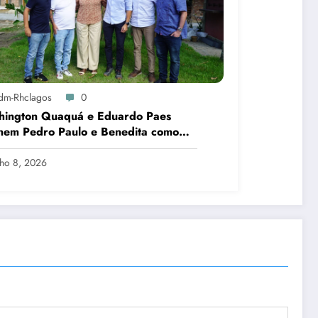
dm-Rhclagos
0
hington Quaquá e Eduardo Paes
nem Pedro Paulo e Benedita como
idatos ao Senado no Rio
lho 8, 2026