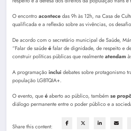
respeito e à defesa dos direitos da população trans e t
O encontro
acontece
das 9h às 12h, na Casa de Cult
qualificada e a reflexão sobre as vivências, os desafio
De acordo com o secretário municipal de Saúde, Mári
“Falar de saúde
é
falar de dignidade, de respeito e d
construir políticas públicas que realmente
atendam
às
A programação
inclui
debates sobre protagonismo tran
população LGBTQIA+.
O evento, que
é
aberto ao público, também
se prop
diálogo permanente entre o poder público e a socie
Share this content: