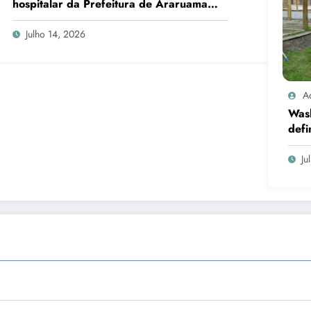
hospitalar da Prefeitura de Araruama
transforma rotina de famílias atípicas
Julho 14, 2026
A
Was
defi
cand
Ju