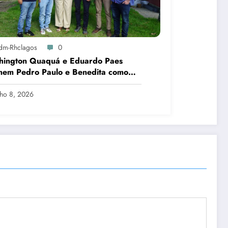
dm-Rhclagos
0
hington Quaquá e Eduardo Paes
nem Pedro Paulo e Benedita como
idatos ao Senado no Rio
lho 8, 2026