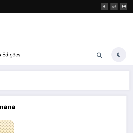
s Edições
emana