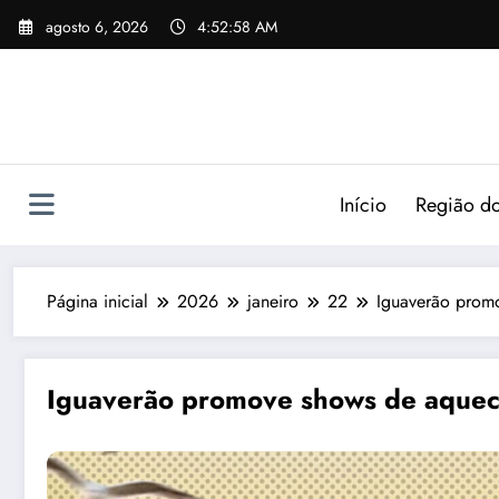
agosto 6, 2026
4:52:59 AM
Início
Região do
Página inicial
2026
janeiro
22
Iguaverão promo
Iguaverão promove shows de aqueci