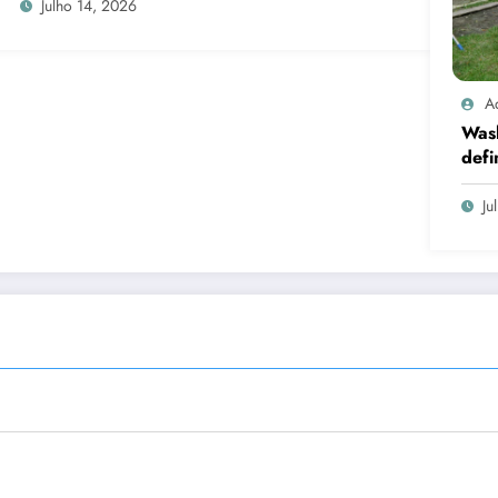
Julho 14, 2026
A
Was
defi
cand
Ju