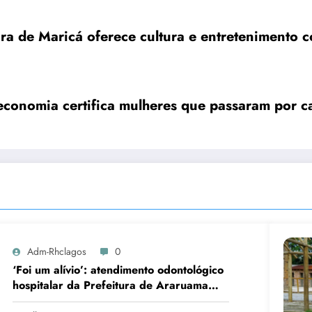
Pre
conomia certifica mulheres que passaram por c
Adm-Rhclagos
0
‘Foi um alívio’: atendimento odontológico
hospitalar da Prefeitura de Araruama
transforma rotina de famílias atípicas