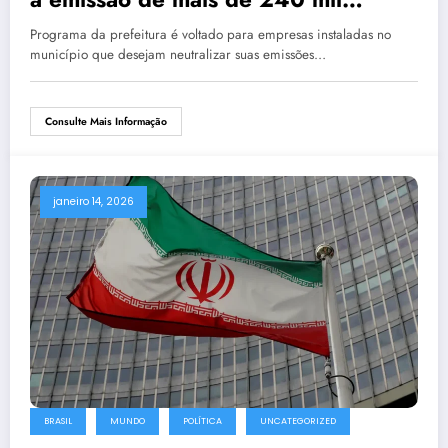
toneladas de carbono
Programa da prefeitura é voltado para empresas instaladas no
município que desejam neutralizar suas emissões…
Consulte Mais Informação
janeiro 14, 2026
BRASIL
MUNDO
POLÍTICA
UNCATEGORIZED