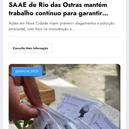
SAAE de Rio das Ostras mantém
trabalho contínuo para garantir
drenagem eficiente e combater
Ações em Nova Cidade visam prevenir alagamentos e poluição
esgoto irregular
ambiental, com foco na manutenção e…
Consulte Mais Informação
janeiro 14, 2026