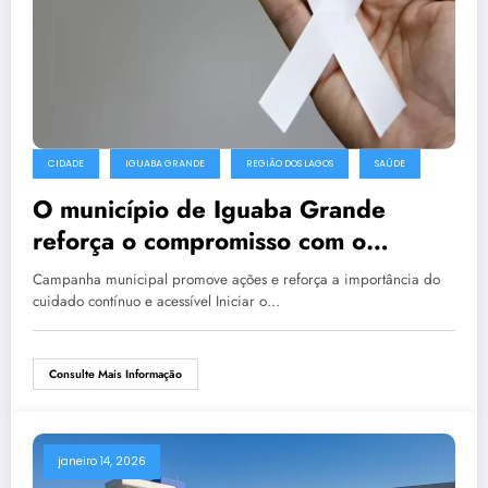
CIDADE
IGUABA GRANDE
REGIÃO DOS LAGOS
SAÚDE
O município de Iguaba Grande
reforça o compromisso com o
cuidado emocional contínuo e
Campanha municipal promove ações e reforça a importância do
atividades especiais durante a
cuidado contínuo e acessível Iniciar o…
campanha de 2026
Consulte Mais Informação
janeiro 14, 2026