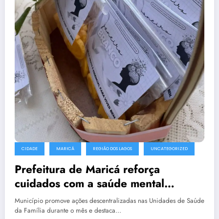
CIDADE
MARICÁ
REGIÃO DOS LAGOS
UNCATEGORIZED
Prefeitura de Maricá reforça
cuidados com a saúde mental
durante o Janeiro Branco
Município promove ações descentralizadas nas Unidades de Saúde
da Família durante o mês e destaca…