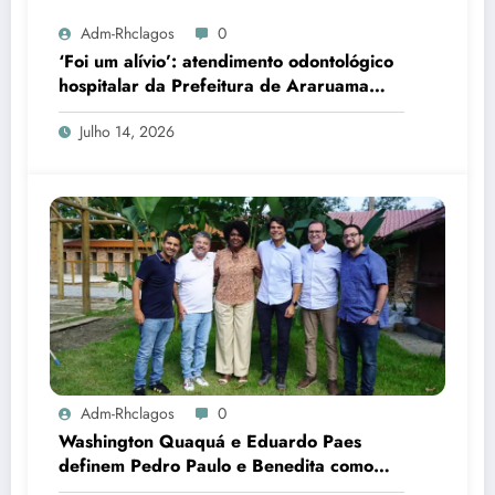
Adm-Rhclagos
0
‘Foi um alívio’: atendimento odontológico
hospitalar da Prefeitura de Araruama
transforma rotina de famílias atípicas
Julho 14, 2026
Adm-Rhclagos
0
Washington Quaquá e Eduardo Paes
definem Pedro Paulo e Benedita como
candidatos ao Senado no Rio