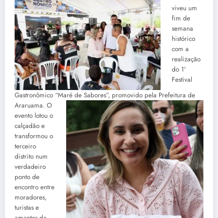
viveu um
fim de
semana
histórico
com a
realização
do 1º
Festival
Gastronômico “Maré de Sabores”, promovido pela Prefeitura de
Araruama. O
evento lotou o
calçadão e
transformou o
terceiro
distrito num
verdadeiro
ponto de
encontro entre
moradores,
turistas e
amantes da