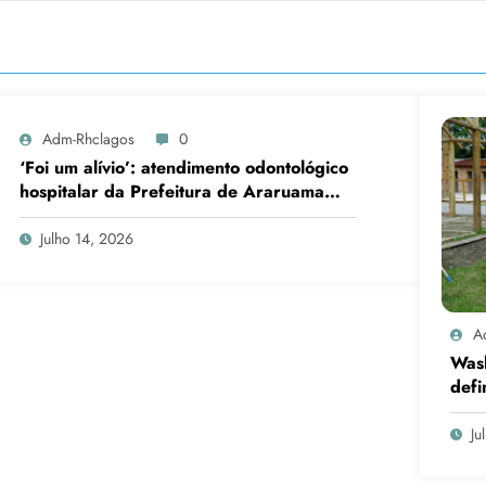
Adm-Rhclagos
0
‘Foi um alívio’: atendimento odontológico
hospitalar da Prefeitura de Araruama
transforma rotina de famílias atípicas
Julho 14, 2026
A
Was
defi
cand
Ju