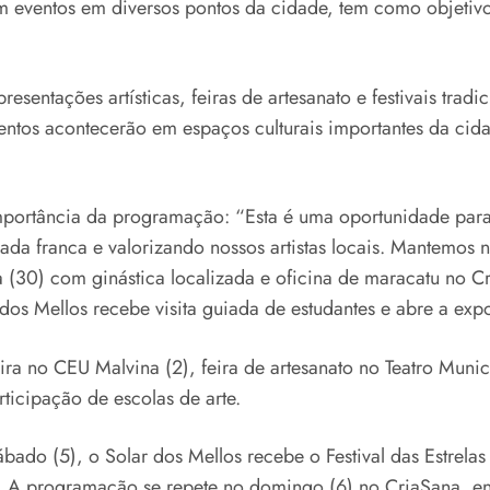
om eventos em diversos pontos da cidade, tem como objetivo
esentações artísticas, feiras de artesanato e festivais tradic
entos acontecerão em espaços culturais importantes da cid
 importância da programação: “Esta é uma oportunidade par
rada franca e valorizando nossos artistas locais. Mantemo
 (30) com ginástica localizada e oficina de maracatu no C
ar dos Mellos recebe visita guiada de estudantes e abre a 
a no CEU Malvina (2), feira de artesanato no Teatro Munici
rticipação de escolas de arte.
ábado (5), o Solar dos Mellos recebe o Festival das Estrela
nses. A programação se repete no domingo (6) no CriaSana, 