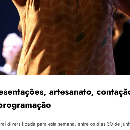
resentações, artesanato, contação
 programação
 diversificada para esta semana, entre os dias 30 de jun