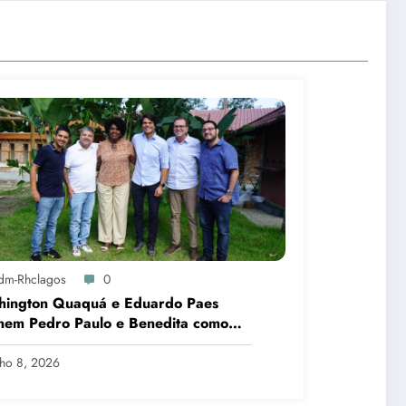
dm-Rhclagos
0
hington Quaquá e Eduardo Paes
nem Pedro Paulo e Benedita como
idatos ao Senado no Rio
lho 8, 2026