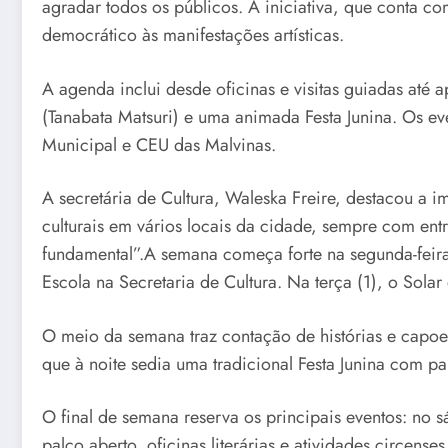
agradar todos os públicos. A iniciativa, que conta c
democrático às manifestações artísticas.
A agenda inclui desde oficinas e visitas guiadas até apr
(Tanabata Matsuri) e uma animada Festa Junina. Os ev
Municipal e CEU das Malvinas.
A secretária de Cultura, Waleska Freire, destacou a
culturais em vários locais da cidade, sempre com ent
fundamental”.A semana começa forte na segunda-feira
Escola na Secretaria de Cultura. Na terça (1), o Sol
O meio da semana traz contação de histórias e capoeir
que à noite sedia uma tradicional Festa Junina com pa
O final de semana reserva os principais eventos: no s
palco aberto, oficinas literárias e atividades circe