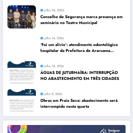
julho 24, 2026
Conselho de Segurança marca presença em
seminário no Teatro Municipal
julho 14, 2026
‘Foi um alívio’: atendimento odontológico
hospitalar da Prefeitura de Araruama
transforma rotina de famílias atípicas
julho 10, 2026
ÁGUAS DE JUTURNAÍBA: INTERRUPÇÃO
NO ABASTECIMENTO EM TRÊS CIDADES
julho 8, 2026
Obras em Praia Seca: abastecimento será
interrompido nesta quarta