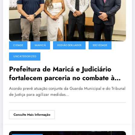
CIDADE
MARICÁ
REGIÃO DOS LAGOS
SOCIEDADE
UNCATEGORIZED
Prefeitura de Maricá e Judiciário
fortalecem parceria no combate à
violência contra a mulher
Acordo prevê atuação conjunta da Guarda Municipal e do Tribunal
de Justiça para agilizar medidas…
Consulte Mais Informação