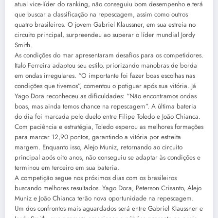
atual vice-líder do ranking, não conseguiu bom desempenho e terá
que buscar a classificação na repescagem, assim como outros
quatro brasileiros. O jovem Gabriel Klaussner, em sua estreia no
circuito principal, surpreendeu ao superar o líder mundial Jordy
Smith.
As condições do mar apresentaram desafios para os competidores.
Italo Ferreira adaptou seu estilo, priorizando manobras de borda
em ondas irregulares. “O importante foi fazer boas escolhas nas
condições que tivemos”, comentou o potiguar após sua vitória. Já
Yago Dora reconheceu as dificuldades: “Não encontramos ondas
boas, mas ainda temos chance na repescagem”. A última bateria
do dia foi marcada pelo duelo entre Filipe Toledo e João Chianca.
Com paciência e estratégia, Toledo esperou as melhores formações
para marcar 12,90 pontos, garantindo a vitória por estreita
margem. Enquanto isso, Alejo Muniz, retornando ao circuito
principal após oito anos, não conseguiu se adaptar às condições e
terminou em terceiro em sua bateria.
A competição segue nos próximos dias com os brasileiros
buscando melhores resultados. Yago Dora, Peterson Crisanto, Alejo
Muniz e João Chianca terão nova oportunidade na repescagem.
Um dos confrontos mais aguardados será entre Gabriel Klaussner e