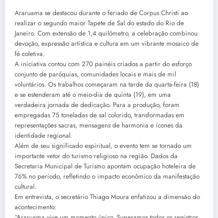
Araruama se destacou durante o feriado de Corpus Christi ao
realizar o segundo maior Tapete de Sal do estado do Rio de
Janeiro. Com extensão de 1,4 quilômetro, a celebração combinou
devoção, expressão artística e cultura em um vibrante mosaico de
fé coletiva.
A iniciativa contou com 270 painéis criados a partir do esforço
conjunto de paróquias, comunidades locais e mais de mil
voluntários. Os trabalhos começaram na tarde da quarta-feira (18)
e se estenderam até o meio-dia de quinta (19), em uma
verdadeira jornada de dedicação. Para a produção, foram
empregadas 75 toneladas de sal colorido, transformadas em
representações sacras, mensagens de harmonia e ícones da
identidade regional.
Além de seu significado espiritual, o evento tem se tornado um
importante vetor do turismo religioso na região. Dados da
Secretaria Municipal de Turismo apontam ocupação hoteleira de
76% no período, refletindo o impacto econômico da manifestação
cultural.
Em entrevista, o secretário Thiago Moura enfatizou a dimensão do
acontecimento:
“Araruama vive um momento único. Superamos todos os registros