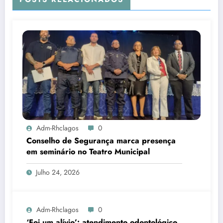
Adm-Rhclagos
0
Conselho de Segurança marca presença
em seminário no Teatro Municipal
Julho 24, 2026
Adm-Rhclagos
0
‘Foi um alívio’: atendimento odontológico