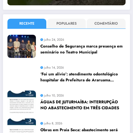
RECENTE
POPULARES
COMENTÁRIO
julho 24, 2026
Conselho de Segurança marca presença em
seminário no Teatro Municipal
julho 14, 2026
‘Foi um alívio’: atendimento odontológico
hospitalar da Prefeitura de Araruama
transforma rotina de famílias atípicas
julho 10, 2026
ÁGUAS DE JUTURNAÍBA: INTERRUPÇÃO
NO ABASTECIMENTO EM TRÊS CIDADES
julho 8, 2026
Obras em Praia Seca: abastecimento será