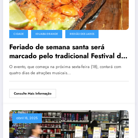
CIDADE
IGUABA GRANDE
REGIÃO DOS LAGOS
Feriado de semana santa será
marcado pelo tradicional Festival do
Pescado em Iguaba Grande
O evento, que começa na próxima sexta-feira (18), contará com
quatro dias de atrações musicais…
Consulte Mais Informação
abril 16, 2025