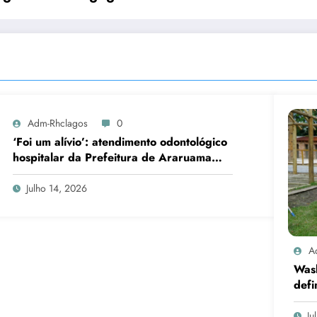
Adm-Rhclagos
0
‘Foi um alívio’: atendimento odontológico
hospitalar da Prefeitura de Araruama
transforma rotina de famílias atípicas
Julho 14, 2026
A
Was
defi
cand
Ju