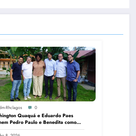
dm-Rhclagos
0
hington Quaquá e Eduardo Paes
nem Pedro Paulo e Benedita como
idatos ao Senado no Rio
lho 8, 2026