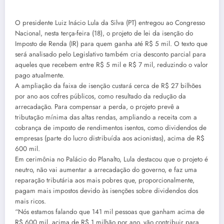
O presidente Luiz Inácio Lula da Silva (PT) entregou ao Congresso
Nacional, nesta terça-feira (18), o projeto de lei da isenção do
Imposto de Renda (IR) para quem ganha até R$ 5 mil. O texto que
será analisado pelo Legislativo também cria desconto parcial para
aqueles que recebem entre R$ 5 mil e R$ 7 mil, reduzindo o valor
pago atualmente.
A ampliação da faixa de isenção custará cerca de R$ 27 bilhões
por ano aos cofres públicos, como resultado da redução da
arrecadação. Para compensar a perda, o projeto prevê a
tributação mínima das altas rendas, ampliando a receita com a
cobrança de imposto de rendimentos isentos, como dividendos de
empresas (parte do lucro distribuída aos acionistas), acima de R$
600 mil.
Em cerimônia no Palácio do Planalto, Lula destacou que o projeto é
neutro, não vai aumentar a arrecadação do governo, e faz uma
reparação tributária aos mais pobres que, proporcionalmente,
pagam mais impostos devido às isenções sobre dividendos dos
mais ricos.
“Nós estamos falando que 141 mil pessoas que ganham acima de
R$ 600 mil, acima de R$ 1 milhão por ano, vão contribuir para