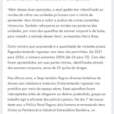
“Além dessas duas operações, a atual gestão tem intensificado as
revistas de rotina nas unidades prisionais com o intuito de
apreender itens ilícitos e coibir a prática de crimes cometidos
intramuros. Também reforçamos as revistas nas portarias das
unidades, por meio dos aparelhos de scanner corporal e de bolsa,
para impedir a entrada desses itens”, acrescentou Maria Rosa.
Outro número que surpreende é a quantidade de visitantes presos
flagrados tentando ingressar com itens não permitidos. De 2021
para 2024, o número aumentou 200% (de 24 para 72). Com eles
foram apreendidos, em suas partes íntimas, identificados através
dos scanners corporais, cerca de 25 quilos de drogas.
Nos últimos anos, a Seap também flagrou diversas tentativas de
drones com celulares e materiais ilícitos tentando ingressar nos
presídios por meio do espaço aéreo. Esses aparelhos foram
interceptados antes de chegarem ao destino pretendido, graças ao
trabalho ágil e eficiente dos policiais penais. No dia 1° de março
deste ano, a Polícia Penal flagrou dois homens arremessando itens
ilícitos na Penitenciária Industrial Esmeraldino Bandeira, no