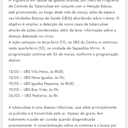
A Vigilância em Saúde de Iguaba Grande, por meio do Programa
de Controle da Tuberculose em conjunto com a Atenção Básica,
está promovendo, ao longo deste mês de março, salas de espera
nas Unidades Básicas de Saúde (UBSs) abordando sobre o tema. O
objetivo é ampliar a detecção de novos casos de tuberculose
através de ações coordenadas, além de levar informação sobre a
doença detectada no início.
A ação começou na terça-feira (11), na UBS do Centro, e continuou
nesta quarta-feira (12), na unidade de Sapeatiba Mirim. A
programação continua até 26 de março, conforme a programação
abaixo:
13/03 – UBS Vila Nova, às 8h30;
13/03 – UBS Nova Iguaba, às 9h;
19/03 – UBS Iguaba Pequena, às 8h30;
19/03 – UBS Boa Vista, às 9h;
26/03 – UBS Pedreira, às 8h.
A tuberculose é uma doença infecciosa, que afeta principalmente
os pulmões e é transmitida pelo ar. Apesar de grave, tem
tratamento e pode ser curada quando diagnosticada
precocemente. A conscientização sobre os sintomas e a busca por