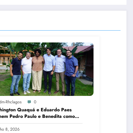
dm-Rhclagos
0
hington Quaquá e Eduardo Paes
nem Pedro Paulo e Benedita como
idatos ao Senado no Rio
lho 8, 2026