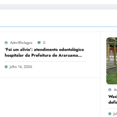
Adm-Rhclagos
0
‘Foi um alívio’: atendimento odontológico
hospitalar da Prefeitura de Araruama
transforma rotina de famílias atípicas
Julho 14, 2026
A
Was
defi
cand
Ju