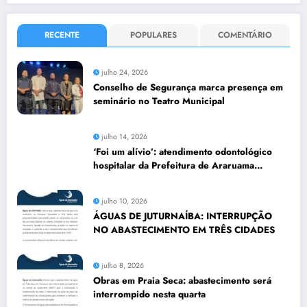
RECENTE
POPULARES
COMENTÁRIO
julho 24, 2026
Conselho de Segurança marca presença em
seminário no Teatro Municipal
julho 14, 2026
‘Foi um alívio’: atendimento odontológico
hospitalar da Prefeitura de Araruama
transforma rotina de famílias atípicas
julho 10, 2026
ÁGUAS DE JUTURNAÍBA: INTERRUPÇÃO
NO ABASTECIMENTO EM TRÊS CIDADES
julho 8, 2026
Obras em Praia Seca: abastecimento será
interrompido nesta quarta