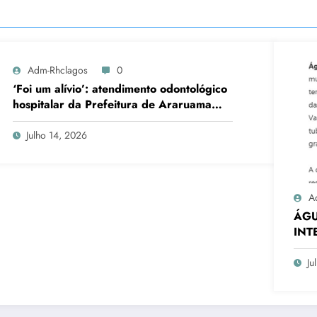
Adm-Rhclagos
0
‘Foi um alívio’: atendimento odontológico
hospitalar da Prefeitura de Araruama
transforma rotina de famílias atípicas
Julho 14, 2026
A
ÁGU
INT
EM 
Ju