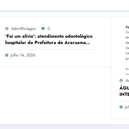
Adm-Rhclagos
0
‘Foi um alívio’: atendimento odontológico
hospitalar da Prefeitura de Araruama
transforma rotina de famílias atípicas
Julho 14, 2026
A
ÁGU
INT
EM 
Ju