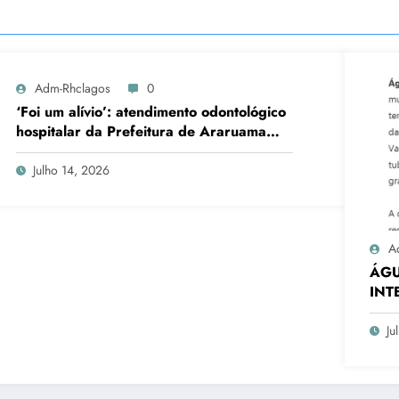
Adm-Rhclagos
0
‘Foi um alívio’: atendimento odontológico
hospitalar da Prefeitura de Araruama
transforma rotina de famílias atípicas
Julho 14, 2026
A
ÁGU
INT
EM 
Ju