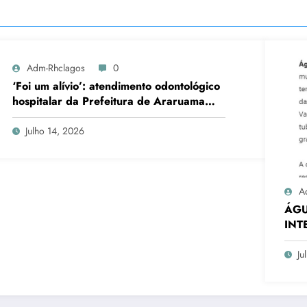
Adm-Rhclagos
0
‘Foi um alívio’: atendimento odontológico
hospitalar da Prefeitura de Araruama
transforma rotina de famílias atípicas
Julho 14, 2026
A
ÁGU
INT
EM 
Ju