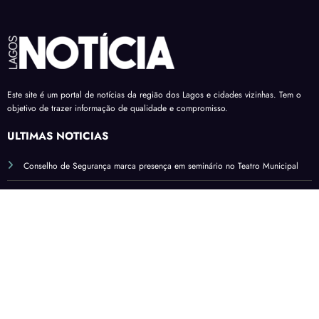
Este site é um portal de notícias da região dos Lagos e cidades vizinhas. Tem o
objetivo de trazer informação de qualidade e compromisso.
ÚLTIMAS NOTÍCIAS
Conselho de Segurança marca presença em seminário no Teatro Municipal
‘Foi um alívio’: atendimento odontológico hospitalar da Prefeitura de
Araruama transforma rotina de famílias atípicas
ÁGUAS DE JUTURNAÍBA: INTERRUPÇÃO NO ABASTECIMENTO EM TRÊS
CIDADES
Obras em Praia Seca: abastecimento será interrompido nesta quarta
ANUNCIE AQUI