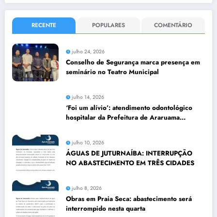
RECENTE
POPULARES
COMENTÁRIO
julho 24, 2026
Conselho de Segurança marca presença em
seminário no Teatro Municipal
julho 14, 2026
‘Foi um alívio’: atendimento odontológico
hospitalar da Prefeitura de Araruama
transforma rotina de famílias atípicas
julho 10, 2026
ÁGUAS DE JUTURNAÍBA: INTERRUPÇÃO
NO ABASTECIMENTO EM TRÊS CIDADES
julho 8, 2026
Obras em Praia Seca: abastecimento será
interrompido nesta quarta