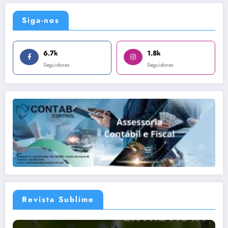
Siga-nos
6.7k
1.8k
Seguidores
Seguidores
Revista Sublime